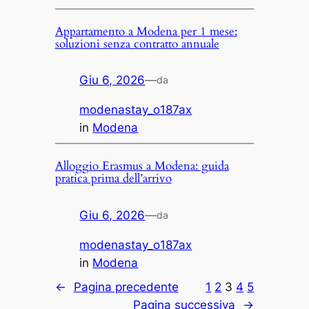
Appartamento a Modena per 1 mese:
soluzioni senza contratto annuale
Giu 6, 2026
—
da
modenastay_o187ax
in
Modena
Alloggio Erasmus a Modena: guida
pratica prima dell’arrivo
Giu 6, 2026
—
da
modenastay_o187ax
in
Modena
←
Pagina precedente
1
2
3
4
5
Pagina successiva
→