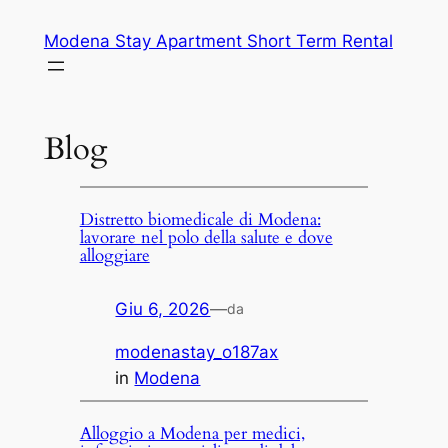
Vai
Modena Stay Apartment Short Term Rental
al
contenuto
Blog
Distretto biomedicale di Modena:
lavorare nel polo della salute e dove
alloggiare
Giu 6, 2026
—
da
modenastay_o187ax
in
Modena
Alloggio a Modena per medici,