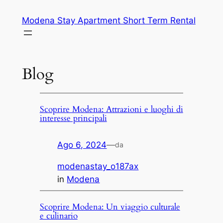
Vai
Modena Stay Apartment Short Term Rental
al
contenuto
Blog
Scoprire Modena: Attrazioni e luoghi di
interesse principali
Ago 6, 2024
—
da
modenastay_o187ax
in
Modena
Scoprire Modena: Un viaggio culturale
e culinario