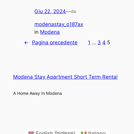
Giu 22, 2024
—
da
modenastay_o187ax
in
Modena
←
Pagina precedente
1
…
3
4
5
Modena Stay Apartment Short Term Rental
A Home Away In Modena
English
(
Inglese
)
Italiano