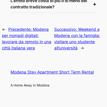
L’affitto breve costa di più o di meno del
contratto tradizionale?
←
Precedente:
Modena
Successivo:
Weekend a
per nomadi digitali:
Modena con la famiglia:
lavorare da remoto in una
visitare uno studente
città italiana vera
all’università
→
Modena Stay Apartment Short Term Rental
A Home Away In Modena