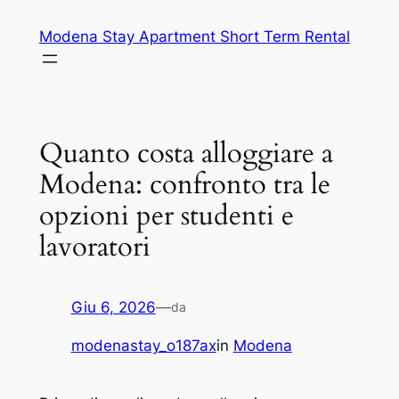
Vai
Modena Stay Apartment Short Term Rental
al
contenuto
Quanto costa alloggiare a
Modena: confronto tra le
opzioni per studenti e
lavoratori
Giu 6, 2026
—
da
modenastay_o187ax
in
Modena