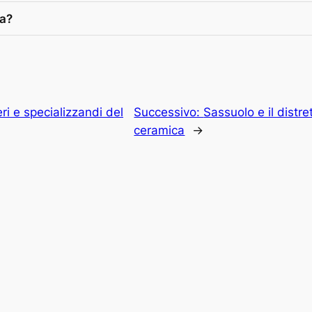
ca?
ri e specializzandi del
Successivo:
Sassuolo e il distr
ceramica
→