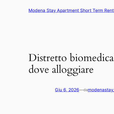
Vai
Modena Stay Apartment Short Term Rent
al
contenuto
Distretto biomedical
dove alloggiare
Giu 6, 2026
—
modenastay
da