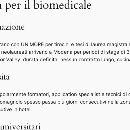
per il biomedicale
mazione
no con UNIMORE per tirocini e tesi di laurea magistrale
e neolaureati arrivano a Modena per periodi di stage di 
tor Valley: durata definita, nessun contratto lungo, cucina
ita
egolarmente formatori, application specialist e tecnici d
 e romagnolo spesso passa più giorni consecutivi nella z
utive in hotel.
universitari