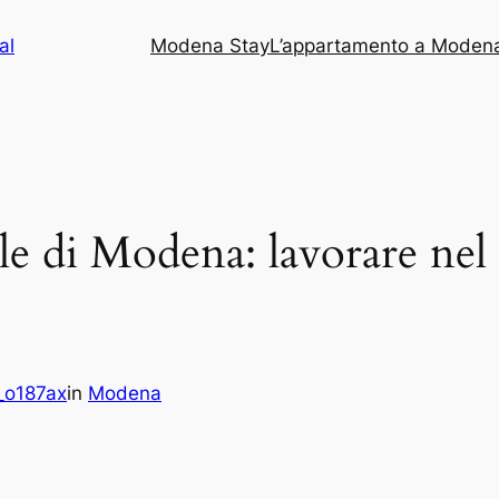
al
Modena Stay
L’appartamento a Moden
e di Modena: lavorare nel p
_o187ax
in
Modena