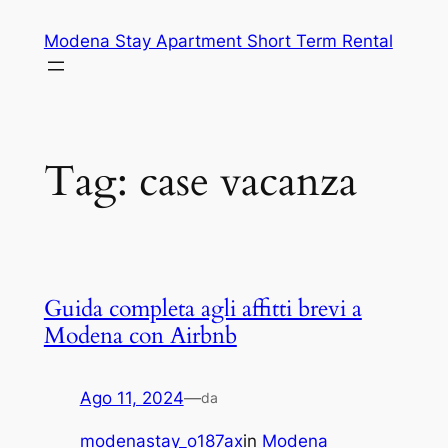
Vai
Modena Stay Apartment Short Term Rental
al
contenuto
Tag:
case vacanza
Guida completa agli affitti brevi a
Modena con Airbnb
Ago 11, 2024
—
da
modenastay_o187ax
in
Modena