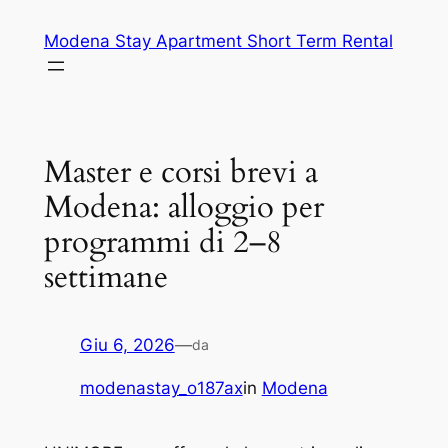
Vai
Modena Stay Apartment Short Term Rental
al
contenuto
Master e corsi brevi a
Modena: alloggio per
programmi di 2–8
settimane
Giu 6, 2026
—
da
modenastay_o187ax
in
Modena