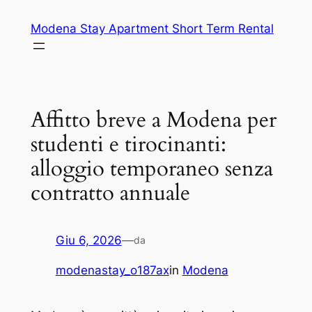
Vai
Modena Stay Apartment Short Term Rental
al
contenuto
Affitto breve a Modena per
studenti e tirocinanti:
alloggio temporaneo senza
contratto annuale
Giu 6, 2026
—
da
modenastay_o187ax
in
Modena