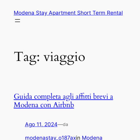
Vai
Modena Stay Apartment Short Term Rental
al
contenuto
Tag:
viaggio
Guida completa agli affitti brevi a
Modena con Airbnb
Ago 11, 2024
—
da
modenastay_o187ax
in
Modena