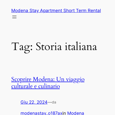
Vai
Modena Stay Apartment Short Term Rental
al
contenuto
Tag:
Storia italiana
Scoprire Modena: Un viaggio
culturale e culinario
Giu 22, 2024
—
da
modenastay_o187ax
in
Modena