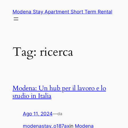
Vai
Modena Stay Apartment Short Term Rental
al
contenuto
Tag:
ricerca
Modena: Un hub per il lavoro e lo
studio in Italia
Ago 11, 2024
—
da
modenastay_o187ax
in
Modena