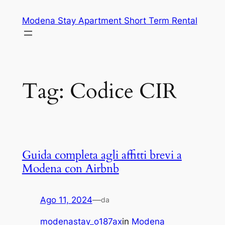
Vai
Modena Stay Apartment Short Term Rental
al
contenuto
Tag:
Codice CIR
Guida completa agli affitti brevi a
Modena con Airbnb
Ago 11, 2024
—
da
modenastay_o187ax
in
Modena