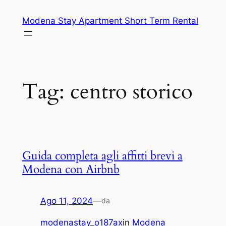
Vai
Modena Stay Apartment Short Term Rental
al
contenuto
Tag:
centro storico
Guida completa agli affitti brevi a
Modena con Airbnb
Ago 11, 2024
—
da
modenastay_o187ax
in
Modena