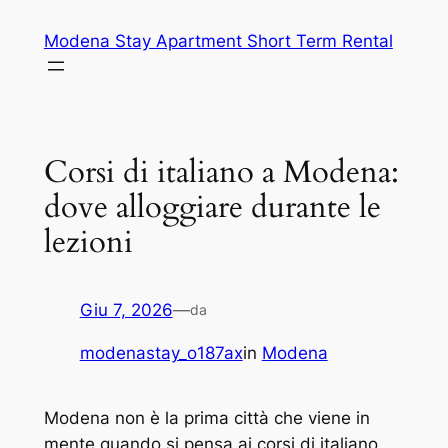
Vai
Modena Stay Apartment Short Term Rental
al
contenuto
Corsi di italiano a Modena:
dove alloggiare durante le
lezioni
Giu 7, 2026
—
da
modenastay_o187ax
in
Modena
Modena non è la prima città che viene in
mente quando si pensa ai corsi di italiano