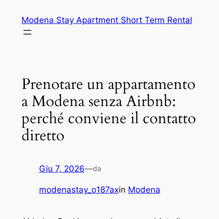
Vai
Modena Stay Apartment Short Term Rental
al
contenuto
Prenotare un appartamento
a Modena senza Airbnb:
perché conviene il contatto
diretto
Giu 7, 2026
—
da
modenastay_o187ax
in
Modena