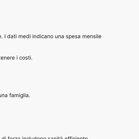
ze. I dati medi indicano una spesa mensile
nere i costi.
na famiglia.
 di forza includono sanità efficiente,