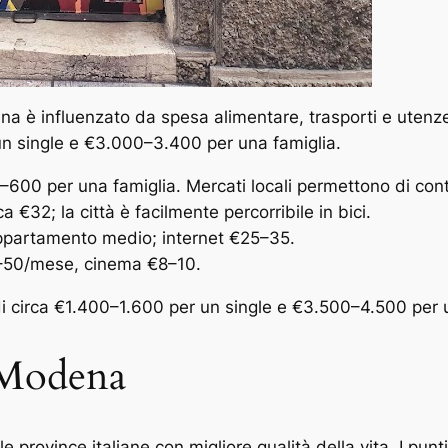
Modena è influenzato da spesa alimentare, trasporti e uten
 un single e €3.000–3.400 per una famiglia.
00 per una famiglia. Mercati locali permettono di conte
32; la città è facilmente percorribile in bici.
partamento medio; internet €25–35.
–50/mese, cinema €8–10.
i circa €1.400–1.600 per un single e €3.500–4.500 per u
a Modena
rovince italiane con migliore qualità della vita. I punti