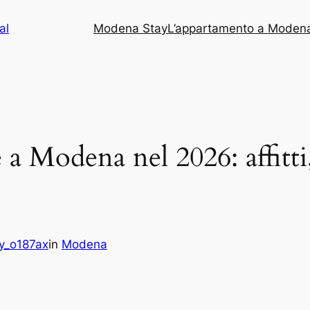
al
Modena Stay
L’appartamento a Moden
a Modena nel 2026: affitti,
y_o187ax
in
Modena