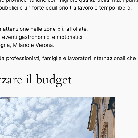
pubblici e un forte equilibrio tra lavoro e tempo libero.
.
ttenzione nelle zone più affollate.
venti gastronomici e motoristici.
ogna, Milano e Verona.
 professionisti, famiglie e lavoratori internazionali che c
zare il budget