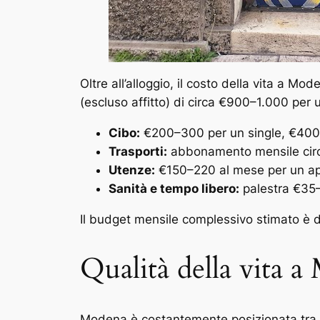
Oltre all’alloggio, il costo della vita a 
(escluso affitto) di circa €900–1.000 per
Cibo:
€200–300 per un single, €400–6
Trasporti:
abbonamento mensile circa €
Utenze:
€150–220 al mese per un ap
Sanità e tempo libero:
palestra €35
Il budget mensile complessivo stimato è d
Qualità della vita 
Modena è costantemente posizionata tra le p